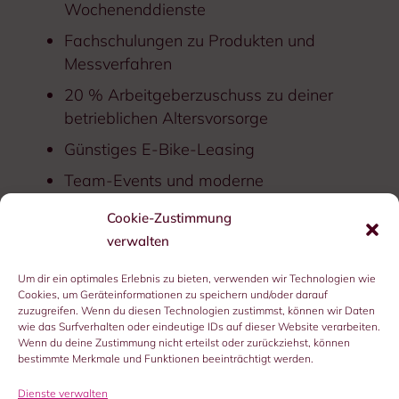
Wochenenddienste
Fachschulungen zu Produkten und
Messverfahren
20 % Arbeitgeberzuschuss zu deiner
betrieblichen Altersvorsorge
Günstiges E-Bike-Leasing
Team-Events und moderne
Arbeitskleidung
Cookie-Zustimmung
Verantwortungsvolle Aufgabe mit
verwalten
langfristiger Perspektive
Um dir ein optimales Erlebnis zu bieten, verwenden wir Technologien wie
Möglichkeiten, deine individuellen Stärken
Cookies, um Geräteinformationen zu speichern und/oder darauf
einzubringen
zuzugreifen. Wenn du diesen Technologien zustimmst, können wir Daten
wie das Surfverhalten oder eindeutige IDs auf dieser Website verarbeiten.
Wenn du deine Zustimmung nicht erteilst oder zurückziehst, können
bestimmte Merkmale und Funktionen beeinträchtigt werden.
Dienste verwalten